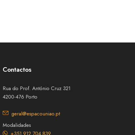
Contactos
Rua do Prof. António Cruz 321
4200-476 Porto
geral@espacouniao.pt
Modalidades
+351 912 704 839