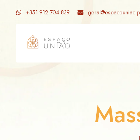
+351 912 704 839
geral@espacouniao.p
Mas