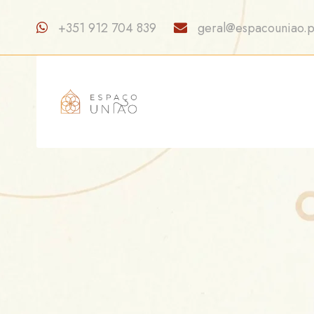
+351 912 704 839
geral@espacouniao.p