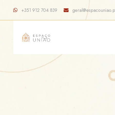
+351 912 704 839
geral@espacouniao.p